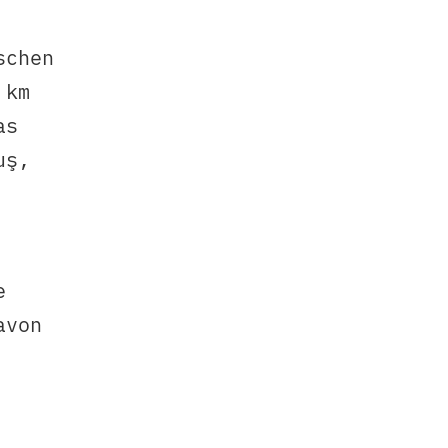
schen
 km
as
uş,
e
avon